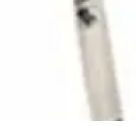
Trouver un Serrurier
Conseils pratiques
Choisir un serrurier
Recherche de serrurier
Conseils 
Trouver un Serrurier