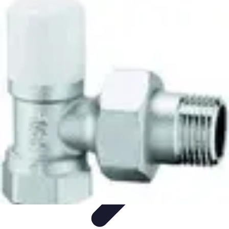
Trouver un Serrurier
Conseils pratiques
Choisir un serrurier
Recherche de
serrurier
Conseils et Astuces
Sécurité
Trouver un Serrurier