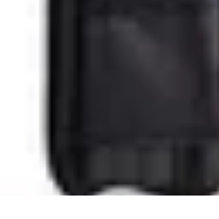
Trouver un Serrurier
Conseils pratiques
Choisir un serrurier
Recherche de serrurier
Conseils 
Trouver un Serrurier