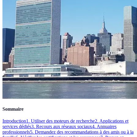
Sommaire
Introduction
1. Utiliser des moteurs de recherche
2. Applications et
services dédiés
3. Recours aux réseaux sociaux
4. Annuaires
professionnels
5. Demandez des recommandations à des amis ou à la