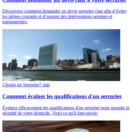
Découvrez comment demander un devis serrurier clair afin d’éviter
les pièges courants et d’assurer des interventions sereines et
transparentes.
Choisir un Serrurier
7
min
Comment évaluer les qualifications d'un serrurier
Évaluez efficacement les qualifications d'un serrurier pour garantir la
sécurité de votre domicile. Voici ce qu'il faut savoir.