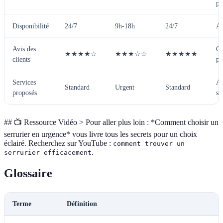
pr
Disponibilité
24/7
9h-18h
24/7
A 
Avis des
C 
★★★★☆
★★★☆☆
★★★★★
clients
pr
Services
A 
Standard
Urgent
Standard
proposés
so
## 📺 Ressource Vidéo > Pour aller plus loin : *Comment choisir un
serrurier en urgence* vous livre tous les secrets pour un choix
éclairé. Recherchez sur YouTube :
comment trouver un
.
serrurier efficacement
Glossaire
Terme
Définition