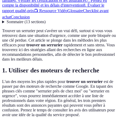
famille
6. Vérifier les certifications et les assurances
7. Prenez en
compte la disponibilité et les délais d'intervention
8. Évaluer le
rapport qualité-prix
📺 Ressource Vidéo
Glossaire
Checklist avant
achat
Conclusion
Sommaire
(
13
sections
)
Trouver un serrurier peut s'avérer un vrai défi, surtout si vous vous
retrouvez dans une situation d'urgence, comme une porte bloquée ou
une clé perdue. Cet article se plonge dans les méthodes les plus
efficaces pour
trouver un serrurier
rapidement et sans stress. Vous
trouverez ici des stratégies allant des recherches en ligne aux
recommandations personnelles, afin de détecter le bon professionnel
dans les meilleurs délais.
1. Utiliser des moteurs de recherche
L'un des moyens les plus rapides pour
trouver un serrurier
est de
passer par des moteurs de recherche comme Google. En tapant des
phrases clés comme "serrurier près de chez moi" ou "serrurier en
urgence", vous pourrez immédiatement accéder à une liste de
professionnels dans votre région. En général, les trois premiers
résultats sont des annonces payantes qui peuvent vous prêter à
confusion. Prenez le temps de consulter les avis des utilisateurs pour
avoir une idée de la qualité du service proposé.