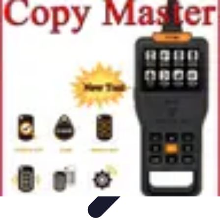
Trouver un Serrurier
Conseils pratiques
Choisir un serrurier
Recherche de
serrurier
Conseils et Astuces
Sécurité
Trouver un Serrurier