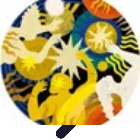
Trouver un Serrurier
Conseils pratiques
Choisir un serrurier
Recherche de
serrurier
Conseils et Astuces
Sécurité
Trouver un Serrurier