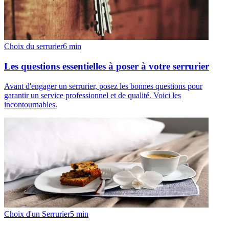
Choix du serrurier
6
min
Les questions essentielles à poser à votre serrurier
Avant d'engager un serrurier, posez les bonnes questions pour
garantir un service professionnel et de qualité. Voici les
incontournables.
Choix d'un Serrurier
5
min