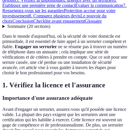
besoins
5. Vérifiez la disponibilité
L'urgence avec un serrurier
6.
Établissez une première prise de contact
Évaluer la communication
7.
Renseignez-vous sur les garanties
Protection accrue pour votre
investissement
8. Comparez plusieurs devis
Le pouvoir du
choix
Conclusion
Checklist avant engagement
Glossaire
Sommaire
(
20
sections
)
Dans le monde d'aujourd'hui, où la sécurité de votre domicile est
primordiale, il est essentiel de faire appel à un serrurier compétent et
fiable.
Engager un serrurier
ne se résume pas à trouver un numéro
de téléphone dans un annuaire ; cela implique une série de
vérifications et de critères à prendre en compte. Que ce soit pour une
serrure cassée, une clé perdue ou une installation de sécurité
avancée, cet article vise à vous guider à travers les étapes pour
choisir le bon professionnel pour vos besoins.
1. Vérifiez la licence et l'assurance
Importance d'une assurance adéquate
Avant d'engager un serrurier, assurez-vous qu'il possède une licence
valide. La plupart des pays exigent que les serruriers aient une
certification qui les habilite à exercer. Cette licence est souvent un
gage de compétence et de professionnalisme. De plus, un serrurier