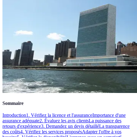
Sommaire
Introduction
1. Vérifiez la licence et l'assurance
Importance d'une
assurance adéquate
2. Évaluez les avis clients
La puissance des
retours d'expérience
3. Demandez un devis détaillé
La transparence
des coûts
4. Vérifiez les services proposés
Adapter l'offre à vos