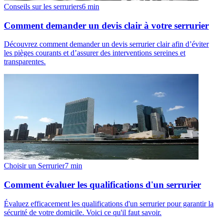
Conseils sur les serruriers
6
min
Comment demander un devis clair à votre serrurier
Découvrez comment demander un devis serrurier clair afin d’éviter
les pièges courants et d’assurer des interventions sereines et
transparentes.
Choisir un Serrurier
7
min
Comment évaluer les qualifications d'un serrurier
Évaluez efficacement les qualifications d'un serrurier pour garantir la
sécurité de votre domicile. Voici ce qu'il faut savoir.