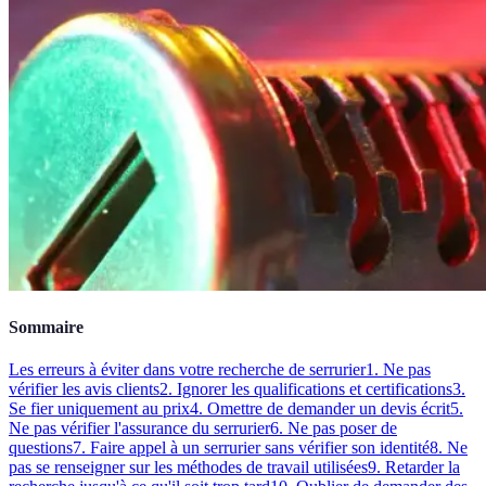
Sommaire
Les erreurs à éviter dans votre recherche de serrurier
1. Ne pas
vérifier les avis clients
2. Ignorer les qualifications et certifications
3.
Se fier uniquement au prix
4. Omettre de demander un devis écrit
5.
Ne pas vérifier l'assurance du serrurier
6. Ne pas poser de
questions
7. Faire appel à un serrurier sans vérifier son identité
8. Ne
pas se renseigner sur les méthodes de travail utilisées
9. Retarder la