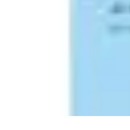
Trouver un Serrurier
Conseils pratiques
Choisir un serrurier
Recherche de serrurier
Conseils 
Trouver un Serrurier