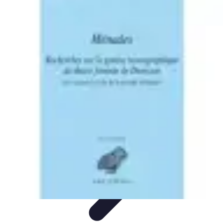
Trouver un Serrurier
Conseils pratiques
Choisir un serrurier
Recherche de
serrurier
Conseils et Astuces
Sécurité
Trouver un Serrurier