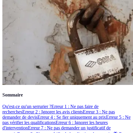
Sommaire
Qu'est-ce qu'un serrurier ?
Erreur 1 : Ne pas faire de
recherches
Erreur 2 : Ignorer les avis clients
Erreur 3 : Ne pas
demander de devis
Erreur 4 : Se fier uniquement au prix
Erreur 5 : Ne
pas vérifier les qualifications
Erreur 6 : Ignorer les heures
d'intervention
Erreur 7 : Ne pas demander un justificatif de