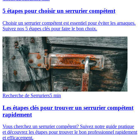
5 étapes pour choisir un serrurier compétent
Choisir un serrurier compétent est essentiel pour éviter les arnaques.
Suivez nos 5 étapes clés pour faire le bon choix.
Recherche de Serruriers
5
min
Les étapes clés pour trouver un serrurier compétent
rapidement
Vous cherchez un serrurier compétent? Suivez notre guide pratique
et découvrez les étapes pour trouver le bon professionnel rapidement
et efficacement.