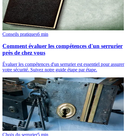
Conseils pratiques
6
min
Comment évaluer les compétences d'un serrurier
près de chez vous
Évaluer les compétences d'un serrurier est essentiel pour assurer
votre sécurité. Suivez notre guide étape par étape.
Choix du serrurier
5
min