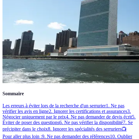
Sommaire
Les erreurs à éviter lors de la recherche d'un serrurier
1. Ne pas
vérifier les avis en ligne
2. Ignorer les certifications et assurances
3.
Négocier uniquement par le prix
4. Ne pas demander de devis écrit
5.
Éviter de poser des questions
6. Ne pas vérifier la disponibilité
7. Se
précipiter dans le choix
8. Ignorer les spécialités des serruriers
📺
Pour aller plus loin :
9. Ne pas demander des références
10. Oublier