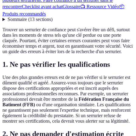
plusieurs serruriers
8. Faire confiance à un serrurier sans le
rencontrer
Checklist avant achat
Glossaire
📺 Ressource Vidéo
📦
Produits recommandés
Sommaire
(
13
sections
)
Trouver un serrurier de confiance peut s'avérer être un défi, surtout
dans les moments de stress tels qu'une clé perdue ou une porte
claquée. Pourtant, éviter certaines erreurs courantes peut vous faire
économiser temps et argent, tout en garantissant votre sécurité. Voici
un guide des erreurs à éviter lors de la recherche d'un serrurier.
1. Ne pas vérifier les qualifications
Une des plus grandes erreurs est de ne pas vérifier si le serrurier est
dûment qualifié et agréé. Assurez-vous toujours que le serrurier
dispose des certifications appropriées et est inscrit auprès des
associations professionnelles reconnues. Par exemple, un serrurier
professionnel devrait être membre de la
Fédération Française du
Batiment (FFB)
ou d'une organisation similaire. Les qualifications
ne garantissent pas seulement l'expertise technique, mais renforcent
également la crédibilité du prestataire. Si un serrurier refuse de
montrer ses certifications, cela devrait vous alerter sur sa légitimité.
2. Ne pas demander d'estimation écrite