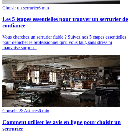
Choisir un serrurier
6
min
Les 5 étapes essentielles pour trouver un serrurier de
confiance
Vous cherchez un serrurier fiable ? Suivez nos 5 étapes essentielles
pour dénicher le professionnel qu'il vous faut, sans stress ni
mauvaise surprise.
Conseils & Astuces
6
min
Comment utiliser les avis en ligne pour choisir un
serrurier