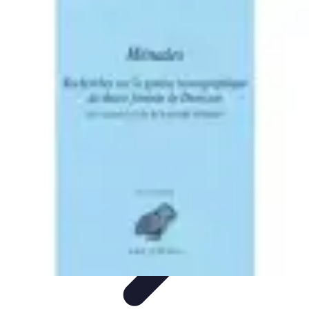
Trouver un Serrurier
Conseils pratiques
Choisir un serrurier
Recherche de
serrurier
Conseils et Astuces
Sécurité
Trouver un Serrurier