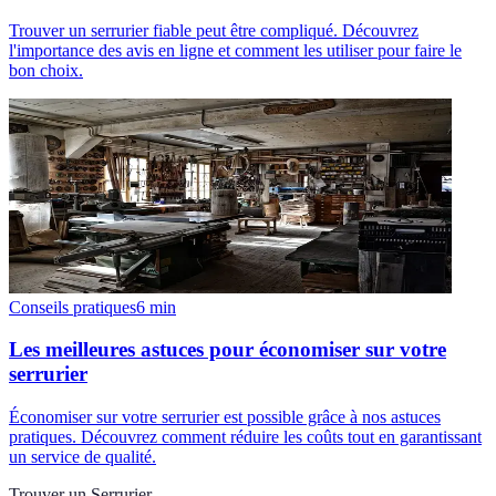
Trouver un serrurier fiable peut être compliqué. Découvrez
l'importance des avis en ligne et comment les utiliser pour faire le
bon choix.
Conseils pratiques
6
min
Les meilleures astuces pour économiser sur votre
serrurier
Économiser sur votre serrurier est possible grâce à nos astuces
pratiques. Découvrez comment réduire les coûts tout en garantissant
un service de qualité.
Trouver un Serrurier