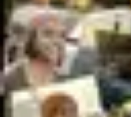
Trouver un Serrurier
Conseils pratiques
Choisir un serrurier
Recherche de serrurier
Conseils 
Trouver un Serrurier