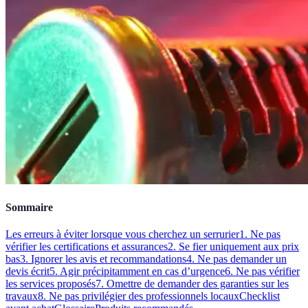
Sommaire
Les erreurs à éviter lorsque vous cherchez un serrurier
1. Ne pas
vérifier les certifications et assurances
2. Se fier uniquement aux prix
bas
3. Ignorer les avis et recommandations
4. Ne pas demander un
devis écrit
5. Agir précipitamment en cas d’urgence
6. Ne pas vérifier
les services proposés
7. Omettre de demander des garanties sur les
travaux
8. Ne pas privilégier des professionnels locaux
Checklist