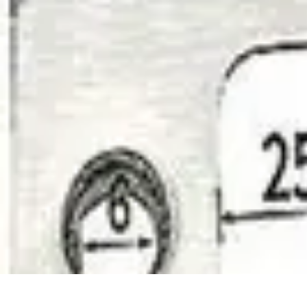
Trouver un Serrurier
Conseils pratiques
Choisir un serrurier
Recherche de serrurier
Conseils 
Trouver un Serrurier