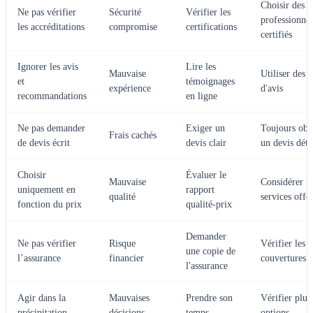
Choisir des
Ne pas vérifier
Sécurité
Vérifier les
professionnel
les accréditations
compromise
certifications
certifiés
Ignorer les avis
Lire les
Mauvaise
Utiliser des s
et
témoignages
expérience
d'avis
recommandations
en ligne
Ne pas demander
Exiger un
Toujours obt
Frais cachés
de devis écrit
devis clair
un devis déta
Choisir
Évaluer le
Mauvaise
Considérer le
uniquement en
rapport
qualité
services offer
fonction du prix
qualité-prix
Demander
Ne pas vérifier
Risque
Vérifier les
une copie de
l’assurance
financier
couvertures
l'assurance
Agir dans la
Mauvaises
Prendre son
Vérifier plus
précipitation
décisions
temps
options