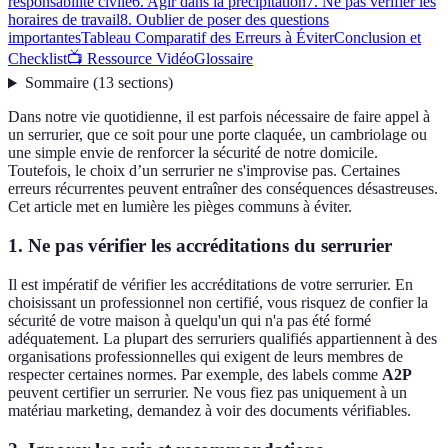
responsabilité civile
6. Agir dans la précipitation
7. Ne pas vérifier les
horaires de travail
8. Oublier de poser des questions
importantes
Tableau Comparatif des Erreurs à Éviter
Conclusion et
Checklist
📺 Ressource Vidéo
Glossaire
Sommaire
(
13
sections
)
Dans notre vie quotidienne, il est parfois nécessaire de faire appel à
un serrurier, que ce soit pour une porte claquée, un cambriolage ou
une simple envie de renforcer la sécurité de notre domicile.
Toutefois, le choix d’un serrurier ne s'improvise pas. Certaines
erreurs récurrentes peuvent entraîner des conséquences désastreuses.
Cet article met en lumière les pièges communs à éviter.
1. Ne pas vérifier les accréditations du serrurier
Il est impératif de vérifier les accréditations de votre serrurier. En
choisissant un professionnel non certifié, vous risquez de confier la
sécurité de votre maison à quelqu'un qui n'a pas été formé
adéquatement. La plupart des serruriers qualifiés appartiennent à des
organisations professionnelles qui exigent de leurs membres de
respecter certaines normes. Par exemple, des labels comme
A2P
peuvent certifier un serrurier. Ne vous fiez pas uniquement à un
matériau marketing, demandez à voir des documents vérifiables.