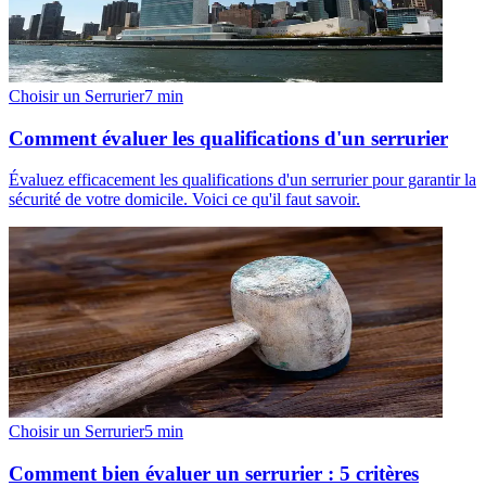
Choisir un Serrurier
7
min
Comment évaluer les qualifications d'un serrurier
Évaluez efficacement les qualifications d'un serrurier pour garantir la
sécurité de votre domicile. Voici ce qu'il faut savoir.
Choisir un Serrurier
5
min
Comment bien évaluer un serrurier : 5 critères