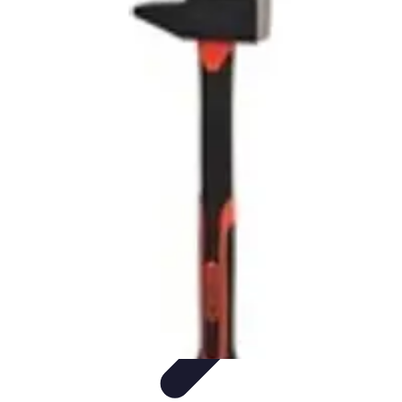
Trouver un Serrurier
Conseils pratiques
Choisir un serrurier
Recherche de
serrurier
Conseils et Astuces
Sécurité
Trouver un Serrurier