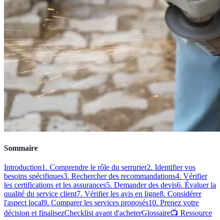
Sommaire
Introduction
1. Comprendre le rôle du serrurier
2. Identifier vos
besoins spécifiques
3. Rechercher des recommandations
4. Vérifier
les certifications et les assurances
5. Demander des devis
6. Évaluer la
qualité du service client
7. Vérifier les avis en ligne
8. Considérer
l'aspect local
9. Comparer les services proposés
10. Prenez votre
décision et finalisez
Checklist avant d'acheter
Glossaire
📺 Ressource