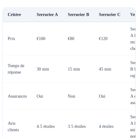
Critère
Serrurier A
Serrurier B
Serrurier C
Ver
Serr
A le
Prix
€100
€80
€120
moi
cher
Serr
Temps de
30 min
15 min
45 min
B le
réponse
rapi
Serr
Assurances
Oui
Non
Oui
A et
assu
Serr
Avis
A le
4.5 étoiles
3.5 étoiles
4 étoiles
clients
mie
noté