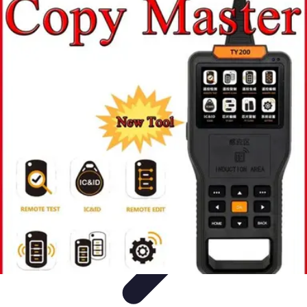
Trouver un Serrurier
Conseils pratiques
Choisir un serrurier
Recherche de
serrurier
Conseils et Astuces
Sécurité
Trouver un Serrurier