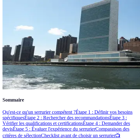
Sommaire
Qu'est-ce qu'un serrurier compétent ?
Étape 1 : Définir vos besoins
spécifiques
Étape 2 : Rechercher des recommandations
Étape 3 :
Vérifier les qualifications et certifications
Étape 4 : Demander des
devis
Étape 5 : Évaluer l'expérience du serrurier
Comparaison des
critères de sélection
Checklist avant de choisir un serrurier
📺