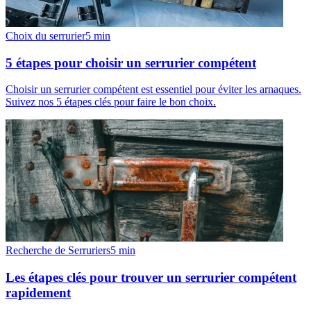
Choix du serrurier
5
min
5 étapes pour choisir un serrurier compétent
Choisir un serrurier compétent est essentiel pour éviter les arnaques.
Suivez nos 5 étapes clés pour faire le bon choix.
Recherche de Serruriers
5
min
Les étapes clés pour trouver un serrurier compétent
rapidement