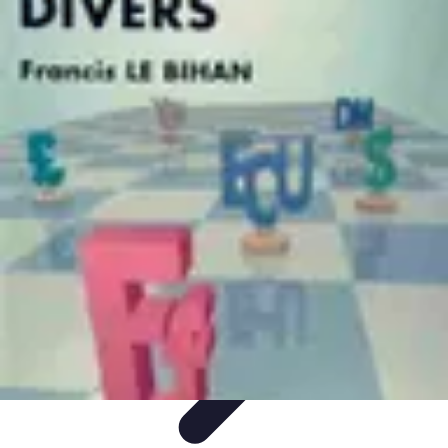
Trouver un Serrurier
Conseils pratiques
Choisir un serrurier
Recherche de
serrurier
Conseils et Astuces
Sécurité
Trouver un Serrurier