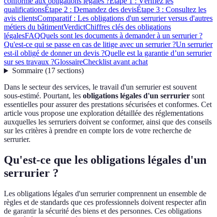
conforme aux obligations légales ?
Étape 1 : Vérifiez les
qualifications
Étape 2 : Demandez des devis
Étape 3 : Consultez les
avis clients
Comparatif : Les obligations d'un serrurier versus d'autres
métiers du bâtiment
Verdict
Chiffres clés des obligations
légales
FAQ
Quels sont les documents à demander à un serrurier ?
Qu'est-ce qui se passe en cas de litige avec un serrurier ?
Un serrurier
est-il obligé de donner un devis ?
Quelle est la garantie d’un serrurier
sur ses travaux ?
Glossaire
Checklist avant achat
Sommaire
(
17
sections
)
Dans le secteur des services, le travail d'un serrurier est souvent
sous-estimé. Pourtant, les
obligations légales d'un serrurier
sont
essentielles pour assurer des prestations sécurisées et conformes. Cet
article vous propose une exploration détaillée des réglementations
auxquelles les serruriers doivent se conformer, ainsi que des conseils
sur les critères à prendre en compte lors de votre recherche de
serrurier.
Qu'est-ce que les obligations légales d'un
serrurier ?
Les obligations légales d'un serrurier comprennent un ensemble de
règles et de standards que ces professionnels doivent respecter afin
de garantir la sécurité des biens et des personnes. Ces obligations