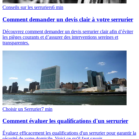
Conseils sur les serruriers
6
min
Comment demander un devis clair à votre serrurier
Découvrez comment demander un devis serrurier clair afin d’éviter
les pièges courants et d’assurer des interventions sereines et
transparentes.
Choisir un Serrurier
7
min
Comment évaluer les qualifications d'un serrurier
Évaluez efficacement les qualifications d'un serrurier pour garantir la
sécurité de votre domicile. Voici ce qu'il faut savoir.