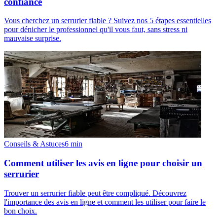
confiance
Vous cherchez un serrurier fiable ? Suivez nos 5 étapes essentielles
pour dénicher le professionnel qu'il vous faut, sans stress ni
mauvaise surprise.
Conseils & Astuces
6
min
Comment utiliser les avis en ligne pour choisir un
serrurier
Trouver un serrurier fiable peut être compliqué. Découvrez
l'importance des avis en ligne et comment les utiliser pour faire le
bon choix.