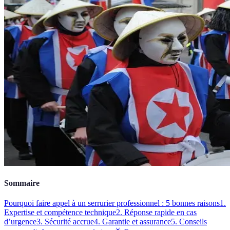
Sommaire
Pourquoi faire appel à un serrurier professionnel : 5 bonnes raisons
1.
Expertise et compétence technique
2. Réponse rapide en cas
d’urgence
3. Sécurité accrue
4. Garantie et assurance
5. Conseils