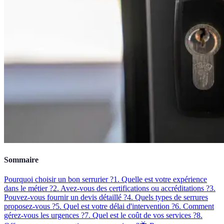
Sommaire
Pourquoi choisir un bon serrurier ?
1. Quelle est votre expérience
dans le métier ?
2. Avez-vous des certifications ou accréditations ?
3.
Pouvez-vous fournir un devis détaillé ?
4. Quels types de serrures
proposez-vous ?
5. Quel est votre délai d'intervention ?
6. Comment
gérez-vous les urgences ?
7. Quel est le coût de vos services ?
8.