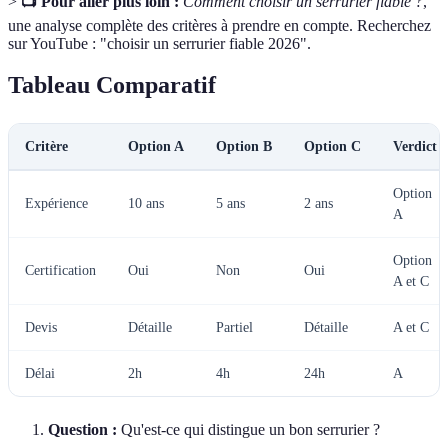
>
📺 Pour aller plus loin :
Comment choisir un serrurier fiable ?
,
une analyse complète des critères à prendre en compte. Recherchez
sur YouTube : "choisir un serrurier fiable 2026".
Tableau Comparatif
Critère
Option A
Option B
Option C
Verdict
Option
Expérience
10 ans
5 ans
2 ans
A
Option
Certification
Oui
Non
Oui
A et C
Devis
Détaille
Partiel
Détaille
A et C
Délai
2h
4h
24h
A
Question :
Qu'est-ce qui distingue un bon serrurier ?