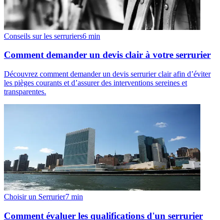
Conseils sur les serruriers
6
min
Comment demander un devis clair à votre serrurier
Découvrez comment demander un devis serrurier clair afin d’éviter
les pièges courants et d’assurer des interventions sereines et
transparentes.
Choisir un Serrurier
7
min
Comment évaluer les qualifications d'un serrurier