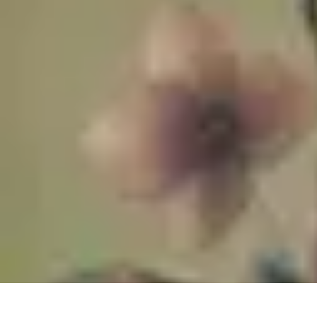
Trouver un Serrurier
Conseils pratiques
Choisir un serrurier
Recherche de serrurier
Conseils 
Trouver un Serrurier