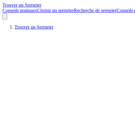
Trouver un Serrurier
Conseils pratiques
Choisir un serrurier
Recherche de serrurier
Conseils 
Trouver un Serrurier