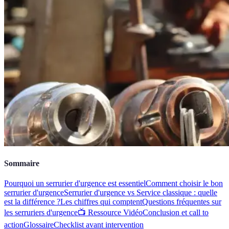
Sommaire
Pourquoi un serrurier d'urgence est essentiel
Comment choisir le bon
serrurier d'urgence
Serrurier d'urgence vs Service classique : quelle
est la différence ?
Les chiffres qui comptent
Questions fréquentes sur
les serruriers d'urgence
📺 Ressource Vidéo
Conclusion et call to
action
Glossaire
Checklist avant intervention