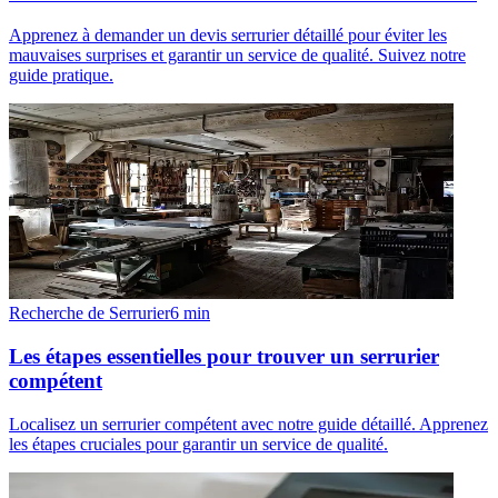
Apprenez à demander un devis serrurier détaillé pour éviter les
mauvaises surprises et garantir un service de qualité. Suivez notre
guide pratique.
Recherche de Serrurier
6
min
Les étapes essentielles pour trouver un serrurier
compétent
Localisez un serrurier compétent avec notre guide détaillé. Apprenez
les étapes cruciales pour garantir un service de qualité.