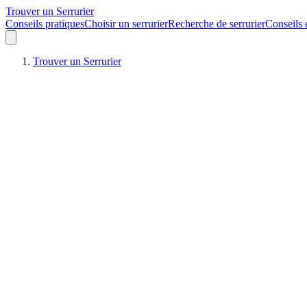
Trouver un Serrurier
Conseils pratiques
Choisir un serrurier
Recherche de serrurier
Conseils 
Trouver un Serrurier